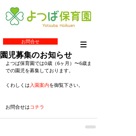
お問合せ
園児募集のお知らせ
よつば保育園では0歳（6ヶ月）〜6歳ま
での園児を募集しております。
くわしくは
入園案内
を御覧下さい。
お問合せは
コチラ