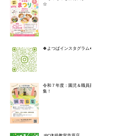
☆
🍀よつばインスタグラム🍀
令和７年度：園児＆職員募
集！
JPC体操教室市原店