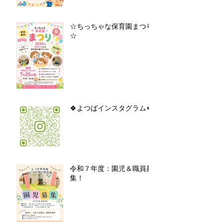
☆ちっちゃな保育園まつり
☆
🍀よつばインスタグラム🍀
令和７年度：園児＆職員募
集！