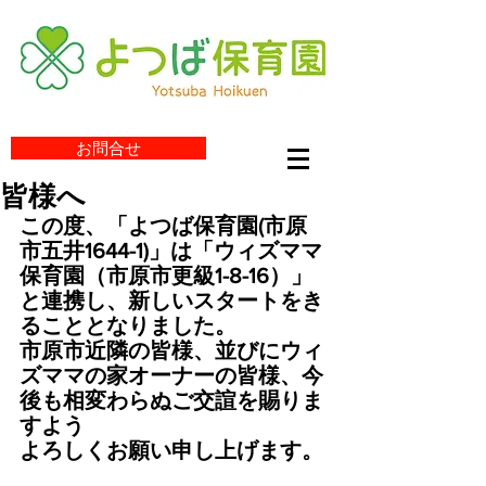
お問合せ
皆様へ
この度、「よつば保育園(市原
市五井1644-1)」は「ウィズママ
保育園（市原市更級1-8-16）」
と連携し、新しいスタートをき
ることとなりました。
市原市近隣の皆様、並びにウィ
ズママの家オーナーの皆様、今
後も相変わらぬご交諠を賜りま
すよう
よろしくお願い申し上げます。