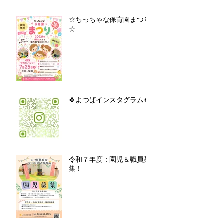
☆ちっちゃな保育園まつり
☆
🍀よつばインスタグラム🍀
令和７年度：園児＆職員募
集！