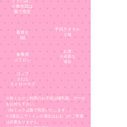
ットのみ）
※敷布団は
園で用意
手拭きタオル
着替え
２枚
3組
お箸
食事用
​※必要な
エプロン
場合
コップ
または
ストローマグ
※粉ミルクご利用のお子様は哺乳瓶、ガーゼ
をお持ち下さい。
（粉ミルクは園で用意いたします。）
※2歳以上でトイレの場合はおむつのご準備
は必要ありません。