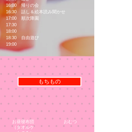
16:00 帰りの会
16:30 話し＆絵本読み聞かせ
17:00 順次降園
17:30
18:00
18:30 自由遊び
19:00
もちもの
お昼寝布団
おむつ
（タオルケ