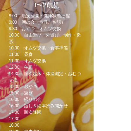
1〜2歳児
8:00 順次登園・健康状態把握
9:00 朝の会（点呼、お話）
9:30 おやつ・オムツ交換
10:00 自由遊び・外遊び、制作・造
形
10:30 オムツ交換・食事準備
11:00 昼食
11:30 オムツ交換
12:00 午睡
14:30 順次起床・体温測定・おむつ
交換
15:00 おやつ
15:30 遊び
16:00 帰りの会
16:30 話し＆絵本読み聞かせ
17:00 順次降園
17:30
18:00