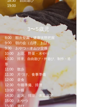
18:30 自由遊び
19:00
3〜5歳児
8:00 順次登園・健康状態把握
9:00 朝の会（点呼、お話）
9:30 おやつ・オムツ交換
10:00 お花、野菜・水やり
10:30
排泄、自由遊び・外遊び、制作・造
形
11:00 散歩
11:30 片づけ、食事準備
12:00 昼食
12:30 午睡準備、排泄
13:00 午睡
14:30 起床、排泄、体温測定
15:00 おやつ
15:30 遊び