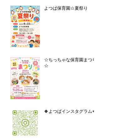
よつば保育園☆夏祭り
☆ちっちゃな保育園まつり
☆
🍀よつばインスタグラム🍀