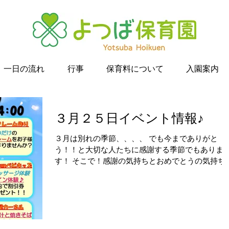
一日の流れ
行事
保育料について
入園案内
３月２５日イベント情報♪
３月は別れの季節、、、、 でも今までありがと
う！！と大切な人たちに感謝する季節でもありま
す！ そこで！感謝の気持ちとおめでとうの気持ち
込めて、、、、 ３月２５日（土） 10：00～14：00
❀ご卒園・ご卒業おめでとうイベント❀ 開催いた
ます！！！ ≪内容≫...