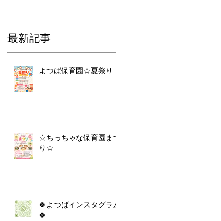
最新記事
よつば保育園☆夏祭り
☆ちっちゃな保育園まつ
り☆
🍀よつばインスタグラム
🍀