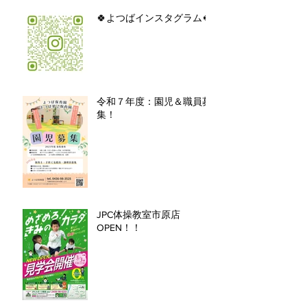
🍀よつばインスタグラム🍀
令和７年度：園児＆職員募
集！
JPC体操教室市原店
OPEN！！